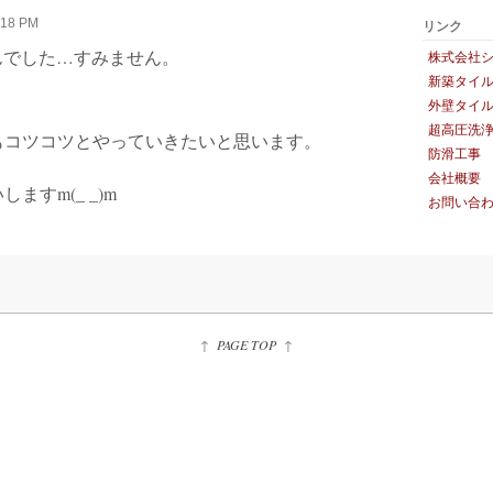
:18 PM
リンク
せんでした…すみません。
株式会社シ
新築タイ
外壁タイ
超高圧洗
もコツコツとやっていきたいと思います。
防滑工事
会社概要
すm(_ _)m
お問い合
↑
PAGE TOP
↑